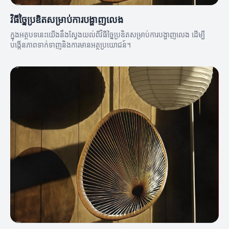
វិធីច្នៃប្រឌិតសម្រាប់ការបង្ហាញលេង
ក្នុងអត្ថបទនេះយើងនឹងស្វែងយល់ពីវិធីច្នៃប្រឌិតសម្រាប់ការបង្ហាញលេង ដើម្បី
បង្កើនភាពទាក់ទាញនិងការមានអត្ថប្រយោជន៍។