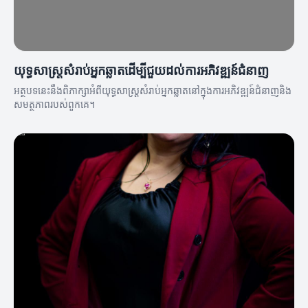
យុទ្ធសាស្ត្រសំរាប់អ្នកឆ្លាតដើម្បីជួយដល់ការអភិវឌ្ឍន៍ជំនាញ
អត្ថបទនេះនឹងពិភាក្សាអំពីយុទ្ធសាស្ត្រសំរាប់អ្នកឆ្លាតនៅក្នុងការអភិវឌ្ឍន៍ជំនាញនិង
សមត្ថភាពរបស់ពួកគេ។