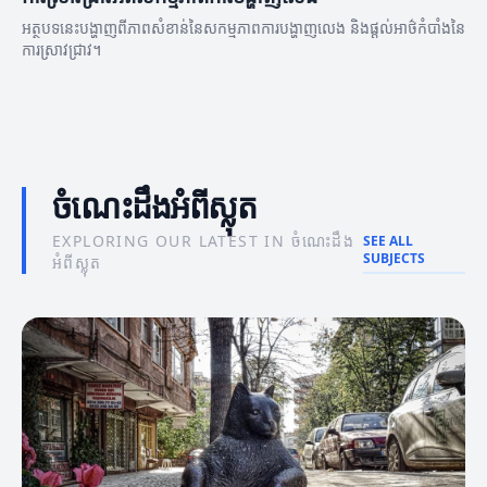
អត្ថបទនេះបង្ហាញពីភាពសំខាន់នៃសកម្មភាពការបង្ហាញលេង និងផ្ដល់អាថ៌កំបាំងនៃ
ការស្រាវជ្រាវ។
ចំណេះដឹងអំពីស្លុត
EXPLORING OUR LATEST IN ចំណេះដឹង
SEE ALL
SUBJECTS
អំពីស្លុត