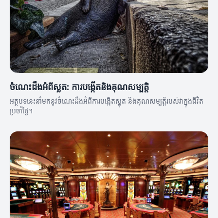
ចំណេះដឹងអំពីស្លុត: ការបង្កើតនិងគុណសម្បត្តិ
អត្ថបទនេះនាំមកនូវចំណេះដឹងអំពីការបង្កើតស្លុត និងគុណសម្បត្តិរបស់វាក្នុងជីវិត
ប្រចាំថ្ងៃ។