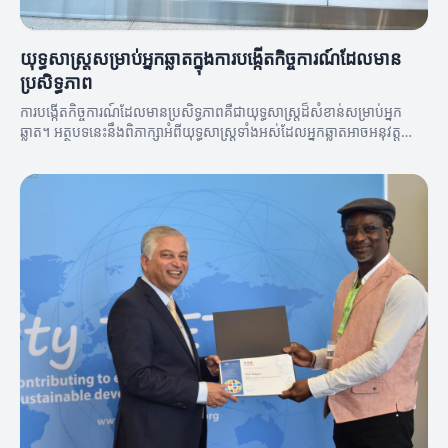
យុទ្ធសាស្ត្រ​សម្រាប់អ្នកឆ្លាត​ក្នុងការបង្កើតកិច្ចការណ៍ដែលមាន
ប្រសិទ្ធភាព
ការបង្កើតកិច្ចការណ៍ដែលមានប្រសិទ្ធភាពគឺជាយុទ្ធសាស្ត្រដ៏សំខាន់សម្រាប់អ្នក
ឆ្លាត។ អត្ថបទនេះនឹងពិភាក្សាអំពីយុទ្ធសាស្ត្រទាំងអស់ដែលអ្នកឆ្លាតអាចអនុវត្ត
បាន។