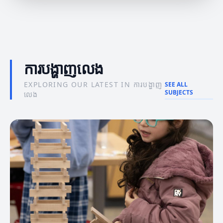
ការបង្ហាញលេង
EXPLORING OUR LATEST IN ការបង្ហាញ
SEE ALL
SUBJECTS
លេង