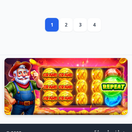
1
2
3
4