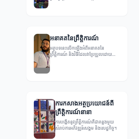
ដែលមានន័យសំខាន់សម្រាប់អ្នកចូលរួម។
អនាគតនៃព្រឹត្តិការណ៍
អត្ថបទនេះលើកឡើងអំពីអនាគតនៃ
ព្រឹត្តិការណ៍ និងវិធីដែលវាប្រែប្រួលដោយ
ផ្អែកលើនិន្នាការ និងបច្ចេកវិទ្យាថ្មីៗ។
ការកសាងអត្ថប្រយោជន៍ពី
ព្រឹត្តិការណ៍នានា
ការបង្កើតនូវព្រឹត្តិការណ៍គឺជាគន្លងមួយ
សំរាប់ការអភិវឌ្ឍន៍សង្គម និងសេដ្ឋកិច្ច។