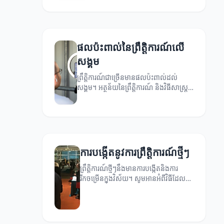
ផលប៉ះពាល់នៃព្រឹត្តិការណ៍លើ
សង្គម
ព្រឹត្តិការណ៍ជាច្រើនមានផលប៉ះពាល់ដល់
សង្គម។ អត្ថន័យនៃព្រឹត្តិការណ៍ និងវិធីសាស្ត្រ
ដែលវាសាងសង់ប្រាក់ចំណូលសម្រាប់អ្នកចូល
រួម។
ការបង្កើតនូវការព្រឹត្តិការណ៍ថ្មីៗ
ព្រឹត្តិការណ៍ថ្មីៗនឹងមានការបង្កើតនិងការ
រីកចម្រើនក្នុងវិស័យ។ សូមអានអំពីវិធីដែល
ការបង្កើតនេះអាចផ្លាស់ប្តូរសង្គម។