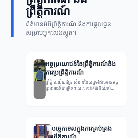
ព្រឹត្តិការណ៍
ព័ត៌មានអំពីព្រឹត្តិការណ៍ និងការផ្តល់ជូន
សម្រាប់អ្នកលេងស្លុត។
អត្ថប្រយោជន៍នៃព្រឹត្តិការណ៍និង
ការប្រព្រឹត្តិការណ៍
ព្រឹត្តិការណ៍ជាផ្នែកសំខាន់នៃសង្គមដែលមានអត្ថ
ប្រយោជន៍ជាច្រើន។ សこの記事គឺសំរាប់
ពិចារណាអំពីគន្លឹះនៃការរៀបចំព្រឹត្តិការណ៍
និងផលវិបាកលើសង្គម។
បច្ចេកទេសក្នុងការគ្រប់គ្រង
ព្រឹត្តិការណ៍