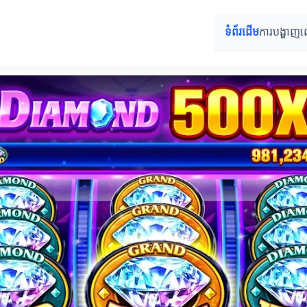
ទំព័រដើម
ការបង្ហាញ