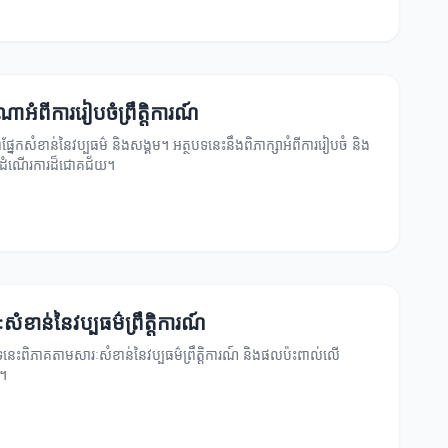
ណាអំពីការរៀបចំព្រឹត្តិការណ៍
៍ជាផ្នែកសំខាន់នៃវប្បធម៌ និងសង្គម។ អត្ថបទនេះនឹងពិភាក្សាអំពីការរៀបចំ និង
ប់ដំណើរការដ៏ជោគជ័យ។
សំខាន់នៃវប្បធម៌ព្រឹត្តិការណ៍
ទនេះពិភាគតាមសារៈសំខាន់នៃវប្បធម៌ព្រឹត្តិការណ៍ និងផលប៉ះពាល់លើ
ម។