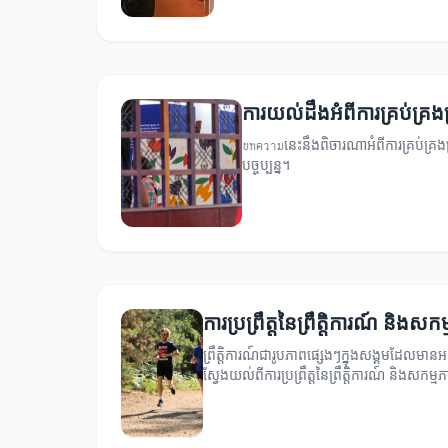
ការយល់ដឹងអំពីការគ្រប់គ្រងព្
บทความនេះនឹងពិចារណាអំពីការគ្រប់គ្រងព្រ
បច្ចុប្បន្ន។
ការប្រព្រឹត្តនៃព្រឹត្តិការណ៍ និងសក
ព្រឹត្តិការណ៍ជារូបភាពផ្សេងៗក្នុងសង្គមដែលមាន
ស្វែងយល់ពីការប្រព្រឹត្តនៃព្រឹត្តិការណ៍ និងសកម្ម