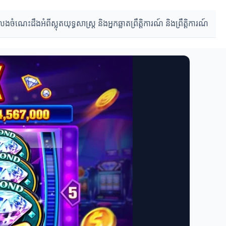
លេង
ចំណេះដឹងអំពីស្លុត
យុទ្ធសាស្ត្រ និងអ្នកឆ្លាត
ព្រឹត្តិការណ៍ និងព្រឹត្តិការណ៍