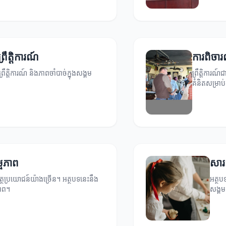
រឹត្តិការណ៍
ការពិចារ
ឹត្តិការណ៍ និងភាពចាំបាច់ក្នុងសង្គម
ព្រឹត្តិការណ
គំនិតសម្រា
ម្មភាព
សារៈ
អត្ថប្រយោជន៍យ៉ាងច្រើន។ អត្ថបទនេះនឹង
អត្ថប
ភាព។
សង្គ