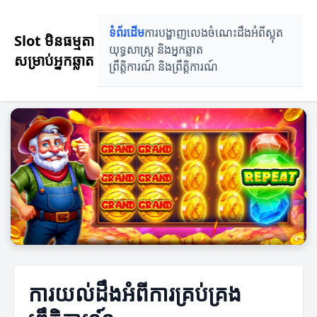
ទំព័រដើម
ការបង្ហាញលេង
ចំណេះដឹងអំពីស្លុត
Slot មិនធម្មតា
យុទ្ធសាស្ត្រ និងអ្នកឆ្លាត
សម្រាប់អ្នកឆ្លាត
ព្រឹត្តិការណ៍ និងព្រឹត្តិការណ៍
ការយល់ដឹងអំពីការគ្រប់គ្រង