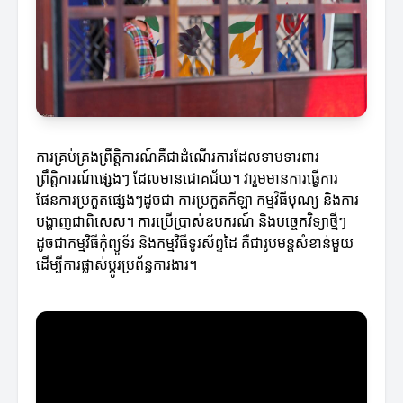
ការគ្រប់គ្រងព្រឹត្តិការណ៍គឺជាដំណើរការដែលទាមទារពារ
ព្រឹត្តិការណ៍ផ្សេងៗ ដែលមានជោគជ័យ។ វារួមមានការធ្វើការ
ផែនការប្រកួតផ្សេងៗដូចជា ការប្រកួតកីឡា កម្មវិធីបុណ្យ និងការ
បង្ហាញជាពិសេស។ ការប្រើប្រាស់ឧបករណ៍ និងបច្ចេកវិទ្យាថ្មីៗ
ដូចជាកម្មវិធីកុំព្យូទ័រ និងកម្មវិធីទូរស័ព្ទដៃ គឺជារូបមន្តសំខាន់មួយ
ដើម្បីការផ្លាស់ប្តូរប្រព័ន្ធការងារ។