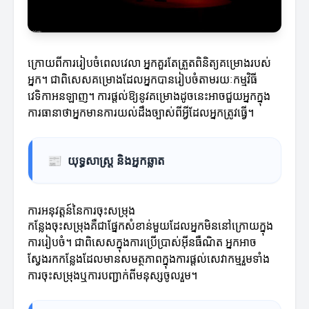
ក្រោយពីការរៀបចំពេលវេលា អ្នកគួរតែត្រួតពិនិត្យគម្រោងរបស់
អ្នក។ ជាពិសេសគម្រោងដែលអ្នកបានរៀបចំតាមរយៈកម្មវិធី
វេទិកាអនឡាញ។ ការផ្តល់ឱ្យនូវគម្រោងដូចនេះអាចជួយអ្នកក្នុង
ការធានាថាអ្នកមានការយល់ដឹងច្បាស់ពីអ្វីដែលអ្នកត្រូវធ្វើ។
📰
យុទ្ធសាស្ត្រ និងអ្នកឆ្លាត
ការអនុវត្តន៍នៃការចុះសម្រុង
កន្លែងចុះសម្រុងគឺជាផ្នែកសំខាន់មួយដែលអ្នកមិននៅក្រោយក្នុង
ការរៀបចំ។ ជាពិសេសក្នុងការប្រើប្រាស់អ៊ីនធឺណិត អ្នកអាច
ស្វែងរកកន្លែងដែលមានសមត្ថភាពក្នុងការផ្តល់សេវាកម្មរួមទាំង
ការចុះសម្រុងឬការបញ្ជាក់ពីមនុស្សចូលរួម។