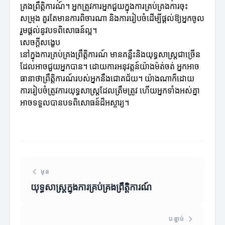
គ្រងព្រឹត្តិការណ៍។ អ្នកត្រូវការអ្នកជួយក្នុងការគ្រប់គ្រងការចុះ
សម្រុង គួរតែមានការពិចារណា និងការរៀបចំដើម្បីផ្តល់ឱ្យអ្នកចូល
រួមផ្តល់នូវបទពិសោធន៍ល្អ។
សេចក្តីសង្ខេប
នៅក្នុងការគ្រប់គ្រងព្រឹត្តិការណ៍ មានគន្លឹះនិងយុទ្ធសាស្ត្រជាច្រើន
ដែលអាចជួយអ្នកបាន។ ដោយការអនុវត្តន៍យ៉ាងម៉ត់ចត់ អ្នកអាច
ធានាថាព្រឹត្តិការណ៍របស់អ្នកនឹងជោគជ័យ។ យ៉ាងណាក៏ដោយ
ការរៀបចំត្រូវការយុទ្ធសាស្ត្រដែលត្រឹមត្រូវ ហើយអ្នកទាំងអស់គ្នា
អាចទទួលបានបទពិសោធន៍ដ៏អស្ចារ្យ។
មុន
យុទ្ធសាស្ត្រក្នុងការគ្រប់គ្រងព្រឹត្តិការណ៍
បន្ទាប់