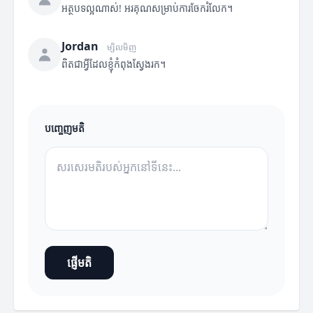
អត្ថបទល្អណាស់! អរគុណសម្រាប់ការចែករំលែក។
Jordan
ម្សិលមិញ
ពិតជាអ្វីដែលខ្ញុំកំពុងស្វែងរក។
បញ្ចេញមតិ
ផ្ញើមតិ