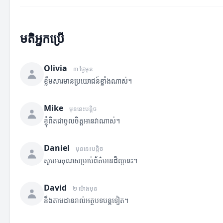
មតិអ្នកប្រើ
Olivia
៣ ថ្ងៃមុន
ខ្លឹមសារមានប្រយោជន៍ខ្លាំងណាស់។
Mike
មុននេះបន្តិច
ខ្ញុំពិតជាចូលចិត្តអានវាណាស់។
Daniel
មុននេះបន្តិច
សូមអរគុណសម្រាប់ព័ត៌មានដ៏ល្អនេះ។
David
២ ម៉ោងមុន
នឹងតាមដានរាល់អត្ថបទបន្តទៀត។