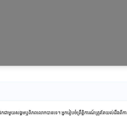
ជជែកជាមួយសង្គមឬពិភពលោកបានទេ។ អ្នករៀបចំព្រឹត្តិការណ៍ត្រូវតែយល់ដឹងពីការប