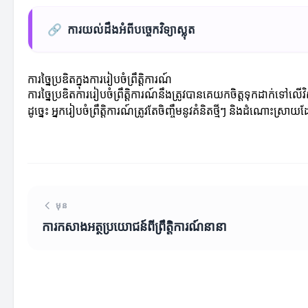
🔗
ការយល់ដឹងអំពីបច្ចេកវិទ្យាស្លុត
ការច្នៃប្រឌិតក្នុងការរៀបចំព្រឹត្តិការណ៍
ការច្នៃប្រឌិតការរៀបចំព្រឹត្តិការណ៍នឹងត្រូវបានគេយកចិត្តទុកដាក់ទៅលើវ
ដូច្នេះ អ្នករៀបចំព្រឹត្តិការណ៍ត្រូវតែចិញ្ចឹមនូវគំនិតថ្មីៗ និងដំណោះស្
មុន
ការកសាងអត្ថប្រយោជន៍ពីព្រឹត្តិការណ៍នានា