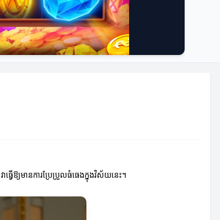
វាធ្វើឱ្យមានការប្រែប្រួលធំធេងក្នុងវិស័យនេះ។