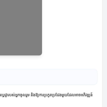
្តេជ្ញារបស់អ្នកចូលរួម និងឱ្យការប្រកួតប្រជែងមួយដែលអាចអភិវឌ្ឍន៍