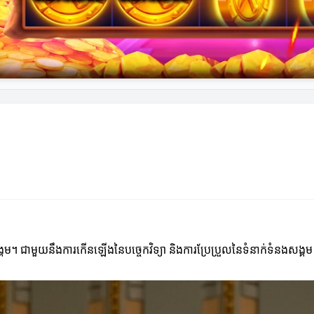
ន៍សង្គម។ ជាមួយនឹងការកើនឡើងនៃបច្ចេកវិទ្យា និងការប្រែប្រួលនៃទំនាក់ទំនងសង្គម 