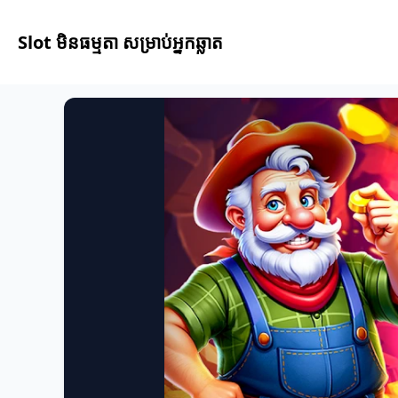
Slot មិនធម្មតា សម្រាប់អ្នកឆ្លាត