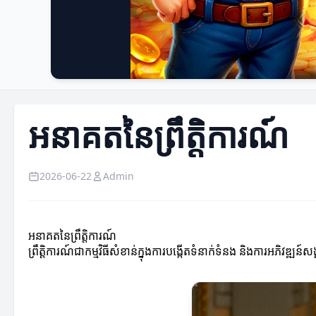
អនាគតនៃព្រឹត្តិការណ៍
2026-06-22
Admin
អនាគតនៃព្រឹត្តិការណ៍
ព្រឹត្តិការណ៍ជាកម្មវិធីសំខាន់ក្នុងការបង្កើតទំនាក់ទំនង និងការអភិវឌ្ឍ