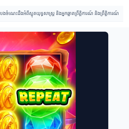
លេង
ចំណេះដឹងអំពីស្លុត
យុទ្ធសាស្ត្រ និងអ្នកឆ្លាត
ព្រឹត្តិការណ៍ និងព្រឹត្តិការណ៍