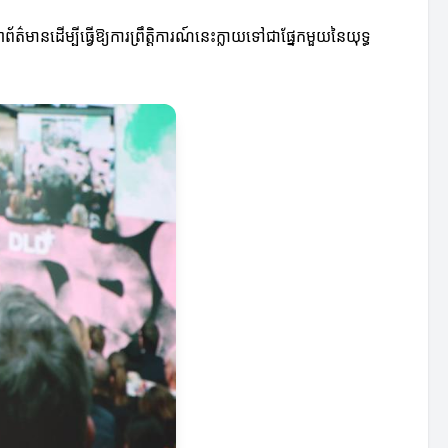
៌មានដើម្បីធ្វើឱ្យការព្រឹត្តិការណ៍នេះក្លាយទៅជាផ្នែកមួយនៃយុទ្ធ