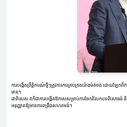
ការបង្កើតព្រឹត្តិការណ៍ថ្មីៗត្រូវការការគ្រប់គ្រងយ៉ាងម៉ត់ចត់ ដោយឡែក
មាន។
ជាពិសេស វាក៏ជាការបង្កើតឱកាសសម្រាប់ការចែករំលែកបទពិសោធន៍ និងកា
អនុញ្ញាតឱ្យមានការពង្រឹងសហគមន៍។