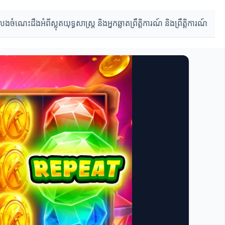
លេង
ចំណេះដឹងអំពីស្លុត
យុទ្ធសាស្ត្រ និងអ្នកឆ្លាត
ព្រឹត្តិការណ៍ និងព្រឹត្តិការណ៍