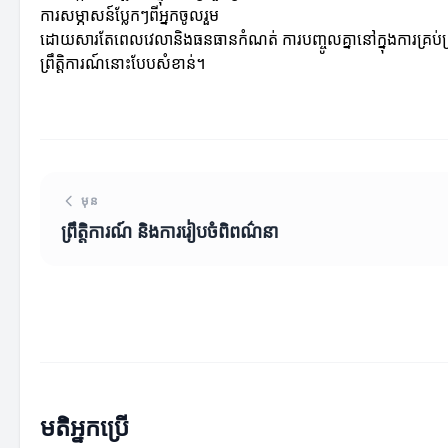
ការសម្ភាសន៍ប្លែកៗពីអ្នកចូលរួម
ដោយសារតែពេលវេលានិងធនធានកំណត់ ការបញ្ចូលគ្នានៅក្នុងការគ្រប់គ្រងព
ព្រឹត្តិការណ៍នោះបែបសំខាន់។
មុន
ព្រឹត្តិការណ៍ និងការរៀបចំពិពណ៌នា
មតិអ្នកប្រើ