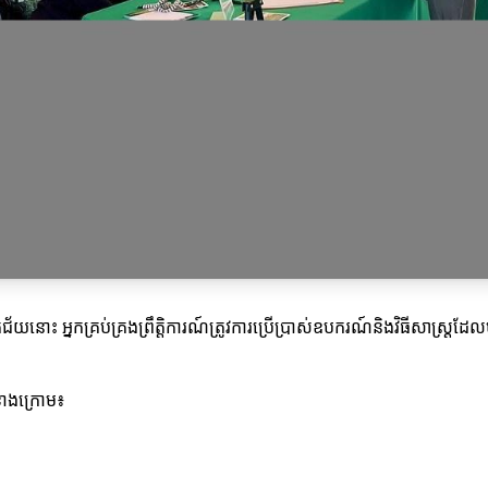
័យនោះ អ្នកគ្រប់គ្រងព្រឹត្តិការណ៍ត្រូវការប្រើប្រាស់ឧបករណ៍និងវិធីសាស្ត្
ចខាងក្រោម៖