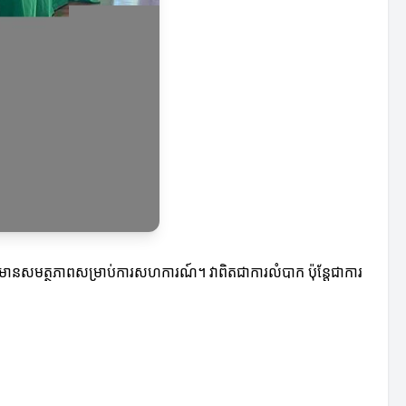
រដែលមានសមត្ថភាពសម្រាប់ការសហការណ៍។ វាពិតជាការលំបាក ប៉ុន្តែជាការ