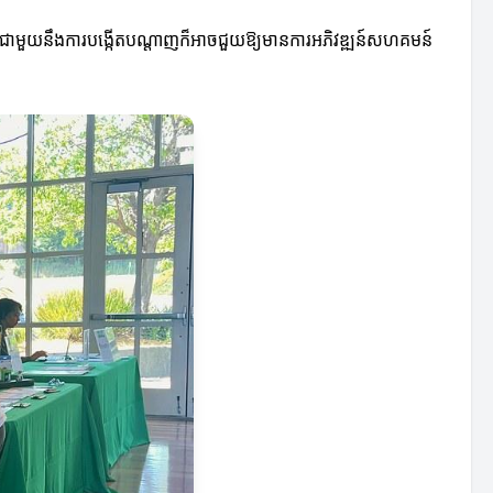
្សារ។ ជាមួយនឹងការបង្កើតបណ្តាញក៏អាចជួយឱ្យមានការអភិវឌ្ឍន៍សហគមន៍