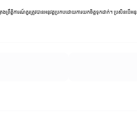
្រឹត្តិការណ៍គួរត្រូវបានអនុវត្តប្រកបដោយការយកចិត្តទុកដាក់។ ប្រសិនបើអនុវ