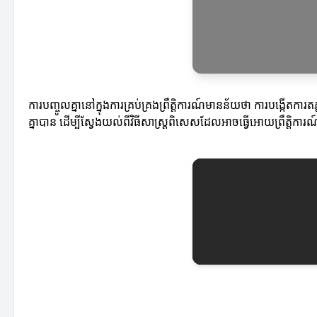
ការបញ្ចូលគ្នានៅក្នុងការគ្រប់គ្រងព្រឹត្តិការណ៍មានន័យថា ការបង្កើតកា
គ្នាបាន ដើម្បីស្វែងយល់ពីវិធីសាស្ត្រពិសេសដែលអាចធ្វើអោយព្រឹត្តិក