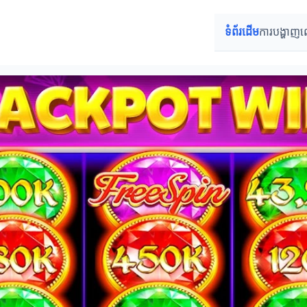
ទំព័រដើម
ការបង្ហាញ