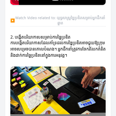
Watch Video related to: យុទ្ធសាស្ត្រច្នៃប្រឌិតសម្រាប់អ្នកដឹកនាំ
▶
ឆ្លាត
2. បង្កើតបរិយាកាសសម្រាប់ការច្នៃប្រឌិត
ការបង្កើតបរិយាកាសដែលគាំទ្រដល់ការច្នៃប្រឌិតអាចជួយឱ្យក្រុម
អាចសម្រេចបានគោលបំណង។ អ្នកដឹកនាំត្រូវការចែករំលែកគំនិត
និងដាក់ការច្នៃប្រឌិតនៅក្នុងការអនុវត្ត។