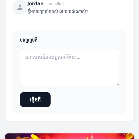
Jordan
១០ នាទីមុន
ខ្លឹមសារច្បាស់លាស់ ងាយយល់ណាស់។
បញ្ចេញមតិ
ផ្ញើមតិ