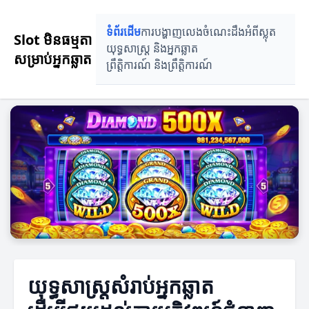
ទំព័រដើម
ការបង្ហាញលេង
ចំណេះដឹងអំពីស្លុត
Slot មិនធម្មតា
យុទ្ធសាស្ត្រ និងអ្នកឆ្លាត
សម្រាប់អ្នកឆ្លាត
ព្រឹត្តិការណ៍ និងព្រឹត្តិការណ៍
យុទ្ធសាស្ត្រសំរាប់អ្នកឆ្លាត