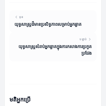
មុន
យុទ្ធសាស្ត្រដ៏មានប្រសិទ្ធភាពសម្រាប់អ្នកឆ្លាត
បន្ទាប់
យុទ្ធសាស្ត្រសំរាប់អ្នកឆ្លាតក្នុងការកសាងការប្រកួត
ប្រជែង
មតិអ្នកប្រើ