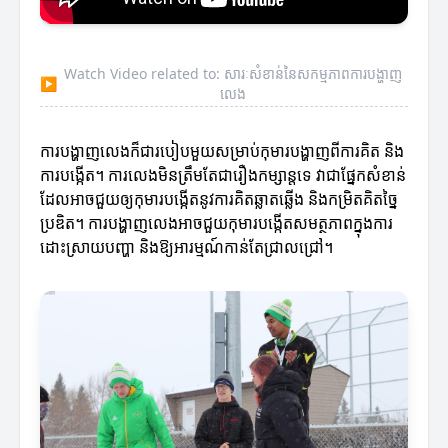
Watch Video related to: សារៈសំខាន់នៃសកម្មភាពការបង្ហាញ
▶
លេង
ការបង្ហាញលេងក៏ជារបៀបមួយសម្រាប់កុមារបង្ហាញពីការគិត និង
ការបង្កើត។ ការលេងមិនត្រឹមតែជារឿងកម្សាន្តទេ វាជាផ្នែកសំខាន់
ដែលអាចជួយឲ្យកុមារបង្កើតនូវការគិតឆ្លាតឆ្លើង និងកម្រិតគិតច្នៃ
ប្រឌិត។ ការបង្ហាញលេងអាចជួយកុមារបង្កើតសមត្ថភាពក្នុងការ
ដោះស្រាយបញ្ហា និងឱ្យអារម្មណ៍កាន់តែជ្រាលជ្រៅ។