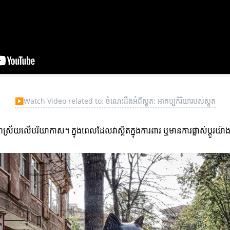
▶
Watch Video related to: ចំណេះដឹងអំពីស្លុត: អាកប្បកិរិយារបស់ស្លុត
អាស្រ័យលើបរិយាកាស។ ក្នុងពេលដែលវាស្ថិតក្នុងការពារ ឬមានការផ្លាស់ប្តូរយ