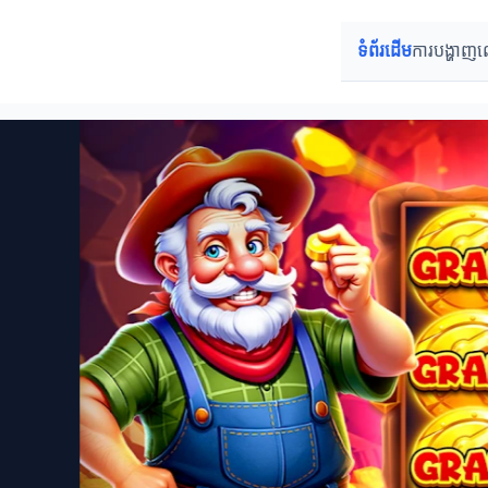
ទំព័រដើម
ការបង្ហាញ