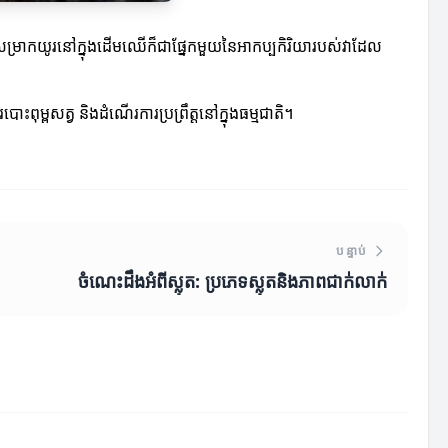
្តែការសម្រាកយូរនៅក្នុងដើមឈើក៏ជាផ្នែកមួយនៃអាកប្បកិរិយារបស់វាដែល
ពុម្ពសត្វ និងដំណើរការប្រព្រឹត្តនៅក្នុងធម្មជាតិ។
បន្ទាប់
ចំណេះដឹងអំពីស្លុត: ប្រភេទស្លុតនិងភាពជាក់លាក់