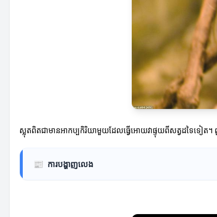
ស្លុតពិតជា​មានអាកប្បកិរិយាមួយដែលធ្វើអោយវាផ្ទុយពីសត្វដទៃទៀត។ ពួកវ
📰
ការបង្ហាញលេង