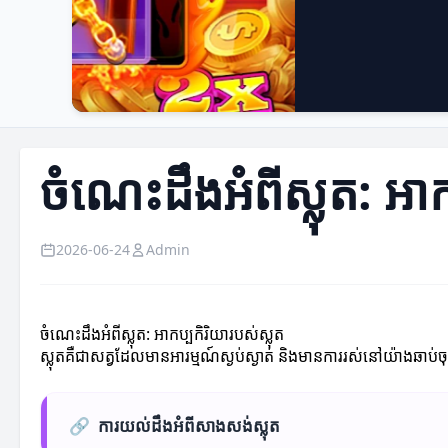
ចំណេះដឹងអំពីស្លុត: អាក
2026-06-24
Admin
ចំណេះដឹងអំពីស្លុត: អាកប្បកិរិយារបស់ស្លុត
ស្លុតគឺជាសត្វដែលមានអារម្មណ៍ស្ងប់ស្ងាត់ និងមានការរស់នៅយ៉ាងឆាប់ចុ
🔗
ការយល់ដឹងអំពីសាងសង់ស្លុត