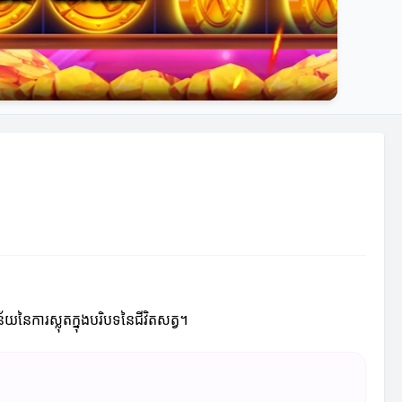
យនៃការស្លុតក្នុងបរិបទនៃជីវិតសត្វ។