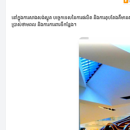
▶
W
នៅក្នុងការសាងសង់ស្លុត បច្ចេកទេសនៃការផលិត និងការតុបតែងគឺមា
ប្រាស់ថាមពល និងការការពារទីកន្លែង។