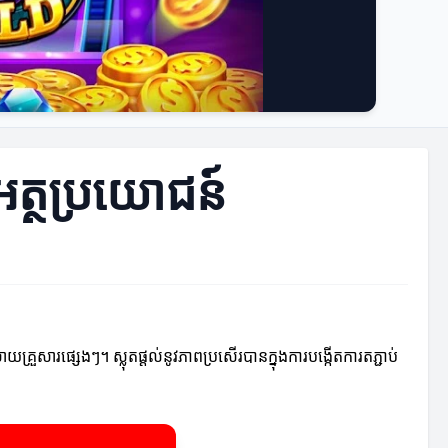
អត្ថប្រយោជន៍
ួសារផ្សេងៗ។ ស្លុតផ្តល់នូវភាពប្រសើរបានក្នុងការបង្កើតការតភ្ជាប់