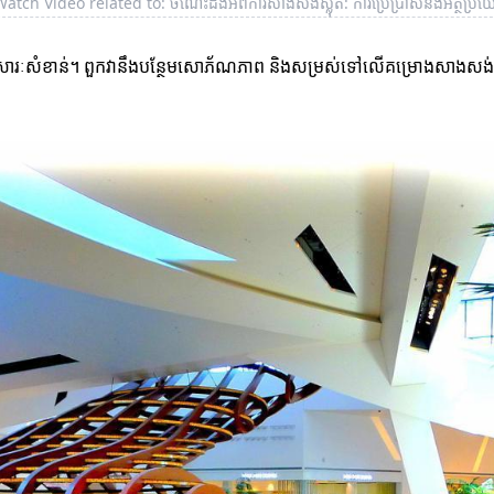
atch Video related to: ចំណេះដឹងអំពីការសាងសង់ស្លុត: ការប្រើប្រាស់និងអត្ថប្រយ
នសារៈសំខាន់។ ពួកវានឹងបន្ថែមសោភ័ណភាព និងសម្រស់ទៅលើគម្រោងសាងសង់។