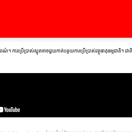
ពណ៌។ ការប្រើប្រាស់ស្លុតអាចជួយកាត់បន្ថយការប្រើប្រាស់វត្ថុធាតុធម្មជាតិ។ 