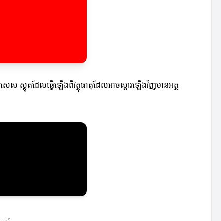
ជាពិសេស ស្លុតដែលធ្វើឡើងពីវត្ថុធាតុដែលអាចស្ដារឡើងវិញមានអត្ថ