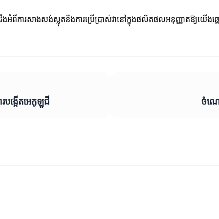
អំពីការសាងសង់ស្លុតនិងការប្រើប្រាស់វានៅក្នុងផលិតផលអនុញ្ញាតឱ្យយើងឆ្
ារបង្កើតអេកូឡូជី
ចំណេះ