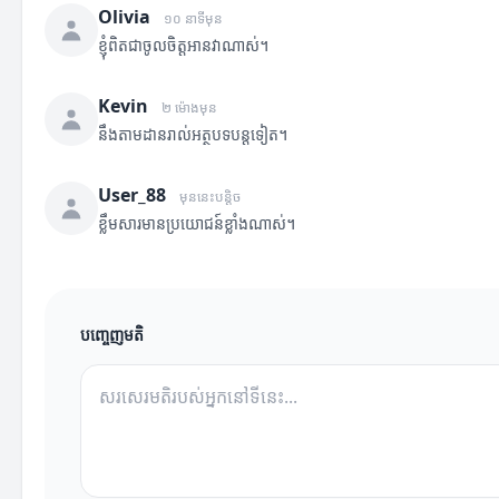
Olivia
១០ នាទីមុន
ខ្ញុំពិតជាចូលចិត្តអានវាណាស់។
Kevin
២ ម៉ោងមុន
នឹងតាមដានរាល់អត្ថបទបន្តទៀត។
User_88
មុននេះបន្តិច
ខ្លឹមសារមានប្រយោជន៍ខ្លាំងណាស់។
បញ្ចេញមតិ