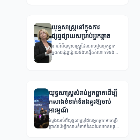
យុទ្ធសាស្ត្រនៅក្នុងការ
ផ្សព្វផ្សាយសម្រាប់អ្នកឆ្លាត
អានអំពីយុទ្ធសាស្ត្រដែលអាចជួយអ្នកឆ្លាត
ក្នុងការផ្សព្វផ្សាយនិងបង្កើតតំណាក់ទំនងជា
តំបន់ជោគជ័យ។
យុទ្ធសាស្ត្រសំរាប់អ្នកឆ្លាតដើម្បី
កសាងទំនាក់ទំនងគួរឱ្យចាប់
អារម្មណ៍
ស្វែងយល់ពីយុទ្ធសាស្ត្រដែលអ្នកឆ្លាតអាចប្រើ
ប្រាស់ដើម្បីកសាងទំនាក់ទំនងដែលមានអត្ថ
ប្រយោជន៍ និងបង្កើនឱកាសជោគជ័យ។