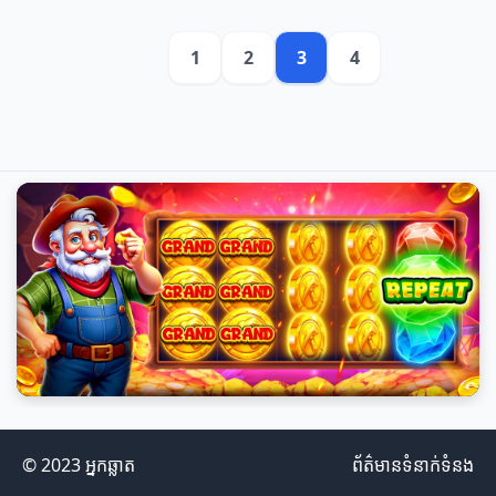
1
2
3
4
© 2023 អ្នកឆ្លាត
ព័ត៌មានទំនាក់ទំនង