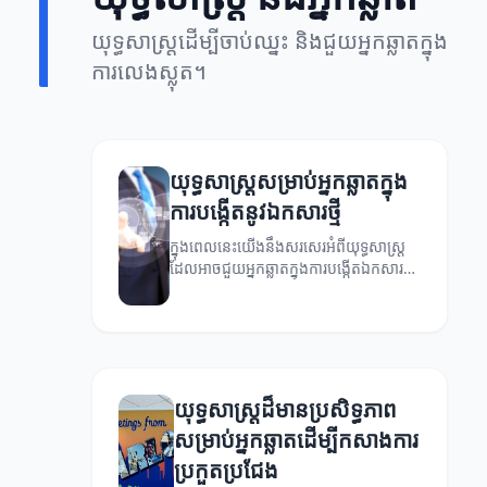
យុទ្ធសាស្ត្រដើម្បីចាប់ឈ្នះ និងជួយអ្នកឆ្លាតក្នុង
ការលេងស្លុត។
យុទ្ធសាស្ត្រសម្រាប់អ្នកឆ្លាតក្នុង
ការបង្កើតនូវឯកសារថ្មី
ក្នុងពេលនេះយើងនឹងសរសេរ​អំពីយុទ្ធសាស្ត្រ
ដែលអាចជួយអ្នកឆ្លាតក្នុងការបង្កើតឯកសារថ្មី
និងគន្លងថ្មីៗសម្រាប់ភាពជោគជ័យ។
យុទ្ធសាស្ត្រ​ដ៏មាន​ប្រសិទ្ធភាព
សម្រាប់អ្នកឆ្លាតដើម្បីកសាងការ
ប្រកួតប្រជែង