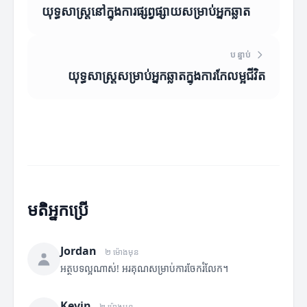
យុទ្ធសាស្ត្រនៅក្នុងការផ្សព្វផ្សាយសម្រាប់អ្នកឆ្លាត
បន្ទាប់
យុទ្ធសាស្ត្រសម្រាប់អ្នកឆ្លាតក្នុងការកែលម្អជីវិត
មតិអ្នកប្រើ
Jordan
២ ម៉ោងមុន
អត្ថបទល្អណាស់! អរគុណសម្រាប់ការចែករំលែក។
Kevin
២ ម៉ោងមុន