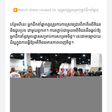
▶
Watch Video related to: យុទ្ធសាស្ត្រសម្រាប់អ្នកដឹកនាំឆ្លាត
បន្ថែមពីនេះ អ្នកដឹកនាំឆ្លាតគួរត្រូវការការស្រាវជ្រាវពីភាគីអតិថិជន
និងជួបប្រទៈជាមួយពួកគេ។ ការតភ្ជាប់ជាមួយអតិថិជននឹងផ្តល់ឱ្យ
អ្នកដឹកនាំនូវមូលដ្ឋានសម្រាប់ការសម្រេចចិត្ត។ នេះជាមធ្យោបាយ
ដ៏ល្អក្នុងការធ្វើឱ្យអតិថិជនមានភាពពេញចិត្ត។