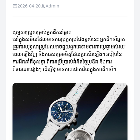
2026-04-20
Admin
យុទ្ធសាស្ត្រសម្រាប់អ្នកដឹកនាំឆ្លាត
នៅក្នុងសម័យដែលមានការប្រកួតប្រជែងខ្ពស់នេះ អ្នកដឹកនាំឆ្លាត
ត្រូវការយុទ្ធសាស្ត្រដែលអាចជួយពួកគេទាមទារការប្តេជ្ញាអស់រយៈ
ពេលឡើងវិញ និងការសម្រេចចិត្តដែលប្រសើរឡើង។ របៀបនៃ
ការដឹកនាំគឺខុសគ្នា ពីការប្រើប្រាស់គំនិតច្នៃប្រឌិត និងការ
ពិចារណាផ្សេងៗ ដើម្បីឱ្យមានភាពជោគជ័យក្នុងការដឹកនាំ។