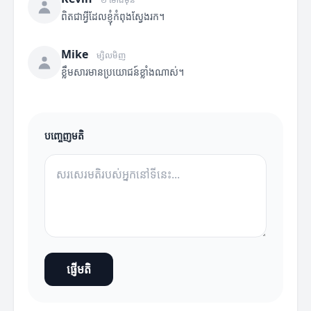
ពិតជាអ្វីដែលខ្ញុំកំពុងស្វែងរក។
Mike
ម្សិលមិញ
ខ្លឹមសារមានប្រយោជន៍ខ្លាំងណាស់។
បញ្ចេញមតិ
ផ្ញើមតិ