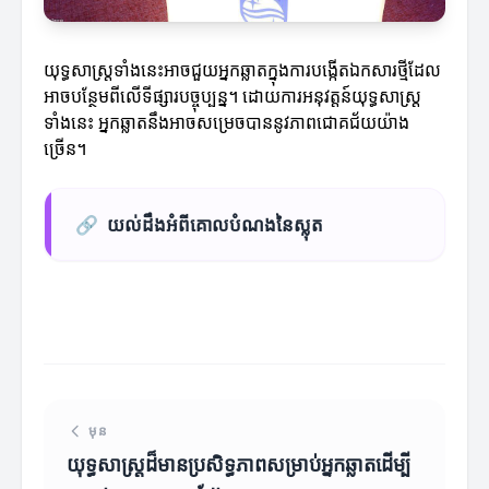
យុទ្ធសាស្ត្រទាំងនេះអាចជួយអ្នកឆ្លាតក្នុងការបង្កើតឯកសារថ្មីដែល
អាចបន្ថែមពីលើទីផ្សារបច្ចុប្បន្ន។ ដោយការអនុវត្តន៍យុទ្ធសាស្ត្រ
ទាំងនេះ អ្នកឆ្លាតនឹងអាចសម្រេចបាននូវភាពជោគជ័យយ៉ាង
ច្រើន។
🔗
យល់ដឹងអំពីគោលបំណងនៃស្លុត
មុន
យុទ្ធសាស្ត្រ​ដ៏មាន​ប្រសិទ្ធភាពសម្រាប់អ្នកឆ្លាតដើម្បី