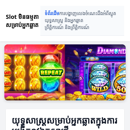
ទំព័រដើម
ការបង្ហាញលេង
ចំណេះដឹងអំពីស្លុត
Slot មិនធម្មតា
យុទ្ធសាស្ត្រ និងអ្នកឆ្លាត
សម្រាប់អ្នកឆ្លាត
ព្រឹត្តិការណ៍ និងព្រឹត្តិការណ៍
យុទ្ធសាស្ត្រសម្រាប់អ្នកឆ្លាតក្នុងការ