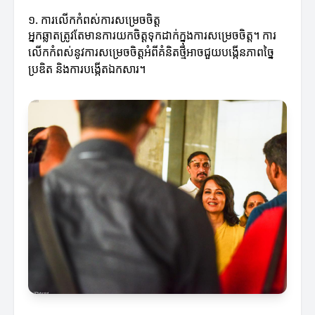
១. ការលើកកំពស់ការសម្រេចចិត្ត
អ្នកឆ្លាតត្រូវតែមានការយកចិត្តទុកដាក់ក្នុងការសម្រេចចិត្ត។ ការ
លើកកំពស់នូវការសម្រេចចិត្តអំពីគំនិតថ្មីអាចជួយបង្កើនភាពច្នៃ
ប្រឌិត និងការបង្កើតឯកសារ។