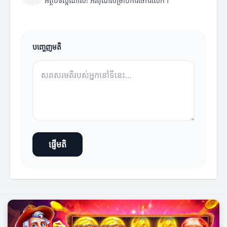
អត្ថបទល្អណាស់! អរគុណសម្រាប់ការចែករំលែក។
បញ្ចេញមតិ
ផ្ញើមតិ