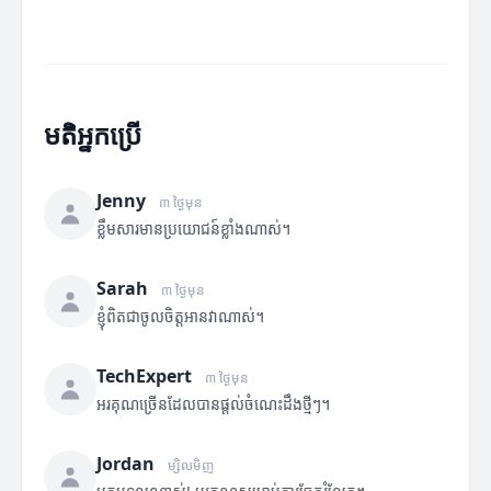
មតិអ្នកប្រើ
Jenny
៣ ថ្ងៃមុន
ខ្លឹមសារមានប្រយោជន៍ខ្លាំងណាស់។
Sarah
៣ ថ្ងៃមុន
ខ្ញុំពិតជាចូលចិត្តអានវាណាស់។
TechExpert
៣ ថ្ងៃមុន
អរគុណច្រើនដែលបានផ្តល់ចំណេះដឹងថ្មីៗ។
Jordan
ម្សិលមិញ