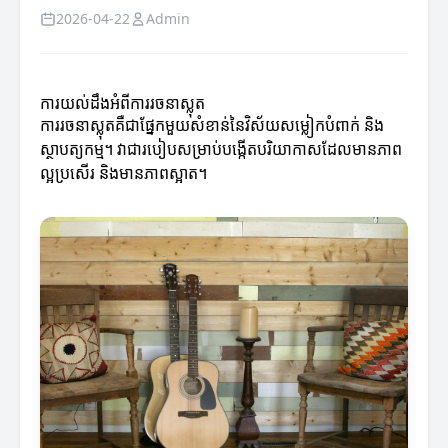
2026-04-22
Admin
ការយល់ដឹងអំពីការរចនាស្លុត
ការរចនាស្លុតគឺជាផ្នែកមួយសំខាន់នៃវិស័យសម្លៀកបំពាក់ និង
ស្ថាបត្យកម្ម។ វាជារបៀបសម្រាប់បង្កើតបរិយាកាសដែលមានភាព
ល្អប្រសើរ និងមានភាពស្អាត។