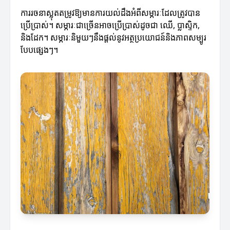
ការរចនាស្លុតតម្រូវឱ្យមានការយល់ដឹងអំពីសម្ភារៈដែលត្រូវបាន
ប្រើប្រាស់។ សម្ភារៈជាច្រើនអាចប្រើប្រាស់ដូចជា ឈើ, ប្លាស្ទិក,
និងដែក។ សម្ភារៈនិមួយៗនឹងផ្តល់នូវអត្ថប្រយោជន៍និងភាពសម្បូរ
បែបផ្សេងៗ។