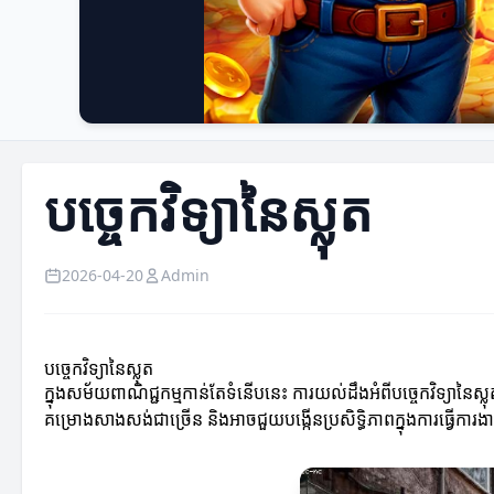
បច្ចេកវិទ្យានៃស្លុត
2026-04-20
Admin
បច្ចេកវិទ្យានៃស្លុត
ក្នុងសម័យពាណិជ្ជកម្មកាន់តែទំនើបនេះ ការយល់ដឹងអំពីបច្ចេកវិទ្យា
គម្រោងសាងសង់ជាច្រើន និងអាចជួយបង្កើនប្រសិទ្ធិភាពក្នុងការធ្វើការង