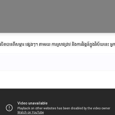
ិតបានពីសម្ភារៈផ្សេងៗ។ តាមរយៈការស្រាវជ្រាវ និងការវិវត្តន៍ក្នុងវិស័យនេ