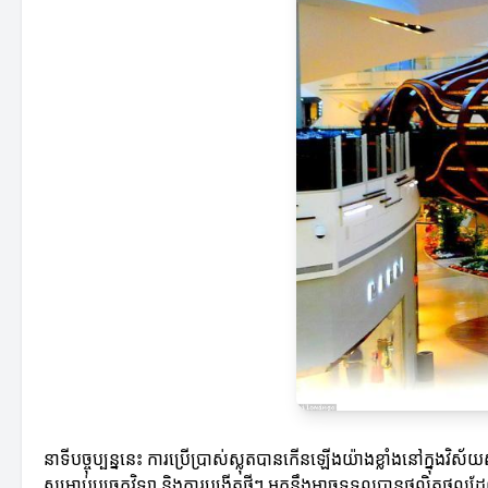
នាទីបច្ចុប្បន្ននេះ ការប្រើប្រាស់ស្លុតបានកើនឡើងយ៉ាងខ្លាំងនៅក្នុ
សម្រាប់បច្ចេកវិទ្យា និងការបង្កើតថ្មីៗ អ្នកនឹងអាចទទួលបានផលិតផ