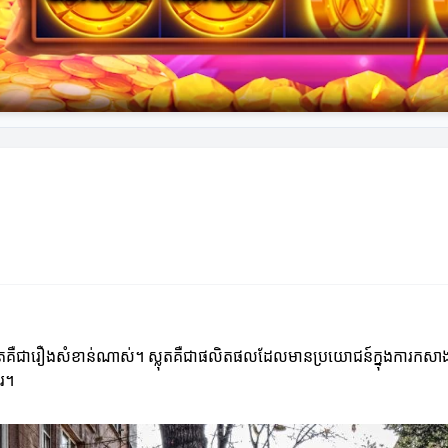
នៃស្លុតគឺជារឿងសំខាន់ណាស់។ ស្លុតគឺជាផលិតផលដែលមានប្រយោជន៍ក្នុងការកសា
ារ។