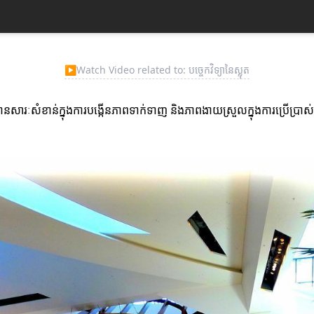
▶
Watch Video related to: បច្ចេកវិទ្យានៃស្លុត
សារៈសំខាន់ក្នុងការបង្កើនភាពទាក់ទាញ និងភាពងាយស្រួលក្នុងការប្រើប្រាស់។ ជា