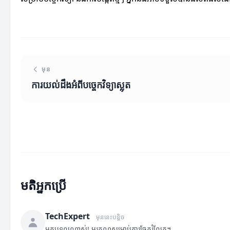
មុន
ការយល់ដឹងអំពីបច្ចេកវិទ្យាស្លុត
មតិអ្នកប្រើ
TechExpert
មុននេះបន្តិច
អត្ថបទល្អណាស់! អរគុណសម្រាប់ការចែករំលែក។