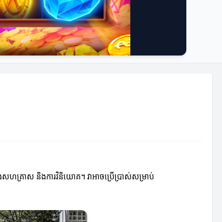
ងសហគ្រាស និងការវិនិយោគ។ វាអាចប្រើប្រាស់សម្រាប់