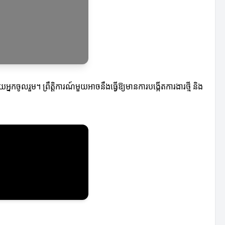
អ្នកចូលរួម។ ព្រឹត្តិការណ៍មួយអាចនឹងធ្វើឱ្យមានការបង្កើតការងារថ្មី និង