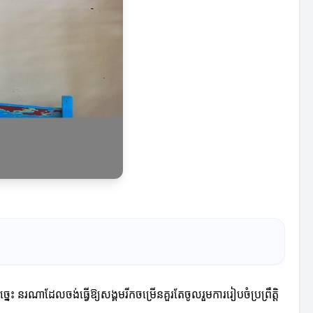
នេះ នរណាដែលចង់ធ្វើឱ្យសង្គមរីកចម្រើនគួរតែចូលរួមការរៀបចំប្រព្រឹត្តិ