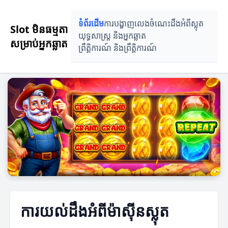
ទំព័រដើម
ការបង្ហាញលេង
ចំណេះដឹងអំពីស្លុត
Slot មិនធម្មតា
យុទ្ធសាស្ត្រ និងអ្នកឆ្លាត
សម្រាប់អ្នកឆ្លាត
ព្រឹត្តិការណ៍ និងព្រឹត្តិការណ៍
ការយល់ដឹងអំពីម៉ាស៊ីនស្លុត