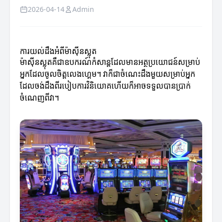
2026-04-14
Admin
ការយល់ដឹងអំពីម៉ាស៊ីនស្លុត
ម៉ាស៊ីនស្លុតគឺជាឧបករណ៍កំសាន្តដែលមានអត្ថប្រយោជន៍សម្រាប់
អ្នកដែលចូលចិត្តលេងហ្គេម។ វាក៏ជាចំណេះដឹងមួយសម្រាប់អ្នក
ដែលចង់ដឹងពីរបៀបការវិនិយោគហើយក៏អាចទទួលបានប្រាក់
ចំណេញពីវា។