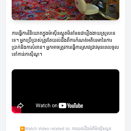
ការធ្វើការវិនិយោគក្នុងម៉ាស៊ីនស្លុតមិនមែនជារឿងងាយស្រួលទេ
ទេ។ អ្នកប្រើប្រាស់ត្រូវតែយល់ដឹងពីការកំណត់អតិបរមានៃការ
ប្រាក់និងការបំពាន។ អ្នកអាចត្រូវការធ្វើការស្រាវជ្រាវមុនពេលចូល
ទៅកាន់កាស៊ីណូ។
▶
Watch Video related to: ការយល់ដឹងអំពីម៉ាស៊ីនស្លុត