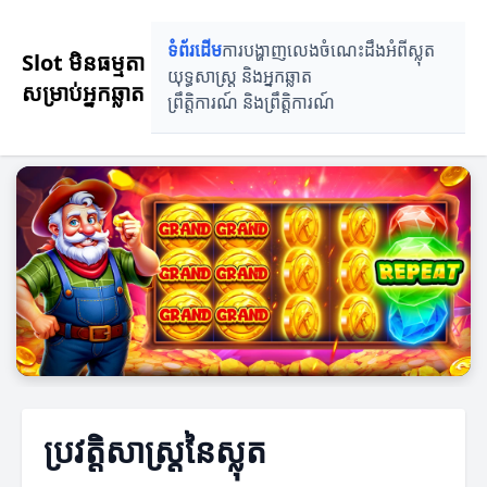
ទំព័រដើម
ការបង្ហាញលេង
ចំណេះដឹងអំពីស្លុត
Slot មិនធម្មតា
យុទ្ធសាស្ត្រ និងអ្នកឆ្លាត
សម្រាប់អ្នកឆ្លាត
ព្រឹត្តិការណ៍ និងព្រឹត្តិការណ៍
ប្រវត្តិសាស្ត្រនៃស្លុត