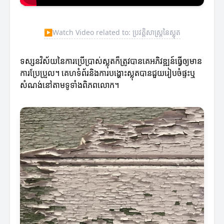
▶
Watch Video related to: ប្រវត្តិសាស្ត្រនៃស្លុត
ទស្សនវិស័យនៃការប្រើប្រាស់ស្លុតក៏ត្រូវបានគេអភិវឌ្ឍន៍ធ្វើឲ្យមាន
ការប្រែប្រួល។ គេហទំព័រនិងការបង្ហោះស្លុតបានជួយរៀបចំផ្ទះឬ
សំណង់នៅតាមទូទាំងពិភពលោក។