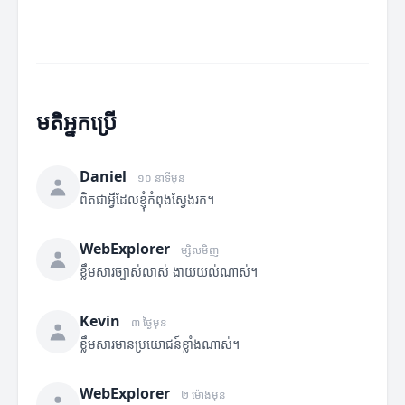
មតិអ្នកប្រើ
Daniel
១០ នាទីមុន
ពិតជាអ្វីដែលខ្ញុំកំពុងស្វែងរក។
WebExplorer
ម្សិលមិញ
ខ្លឹមសារច្បាស់លាស់ ងាយយល់ណាស់។
Kevin
៣ ថ្ងៃមុន
ខ្លឹមសារមានប្រយោជន៍ខ្លាំងណាស់។
WebExplorer
២ ម៉ោងមុន