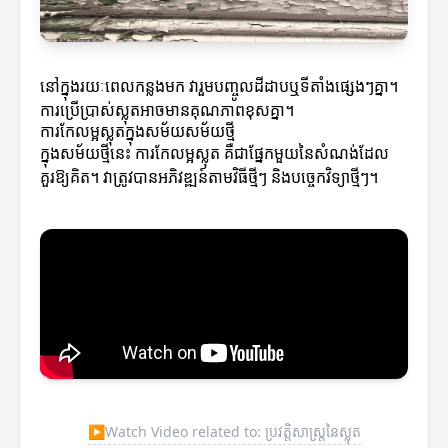
នៅក្នុងរយៈពេលកន្លងមក វារួមបញ្ចូលដីដាបឬទីតាំងផ្សេងៗគ្នា។
ការប្រើប្រាស់ស្លុតអាចមានគុណភាពខុសគ្នា។
ការកែលម្អស្លុតក្នុងសម័យសម័យថ្មី
ក្នុងសម័យថ្មីនេះ ការកែលម្អស្លុត គឺជាផ្នែកមួយនៃសំណង់ដែល
គួរឱ្យគិត។ វាត្រូវបានអភិវឌ្ឍន៍តាមវិធីថ្មីៗ និងបច្ចេកវិទ្យាថ្មីៗ។
▶
Watch Video related to: ប្រវត្តិសាស្ត្រនៃស្លុត