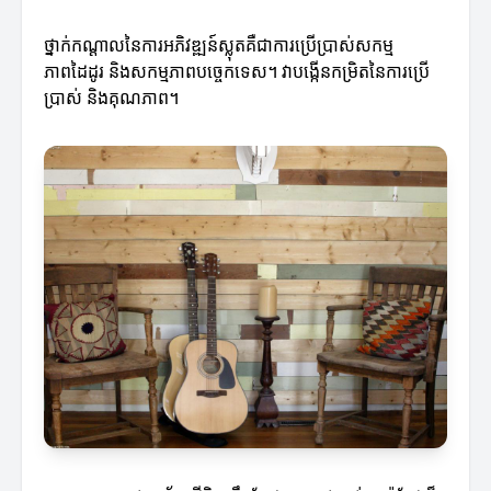
ថ្នាក់កណ្តាលនៃការអភិវឌ្ឍន៍ស្លុតគឺជាការប្រើប្រាស់សកម្ម
ភាពដៃដូរ និងសកម្មភាពបច្ចេកទេស។ វាបង្កើនកម្រិតនៃការប្រើ
ប្រាស់ និងគុណភាព។