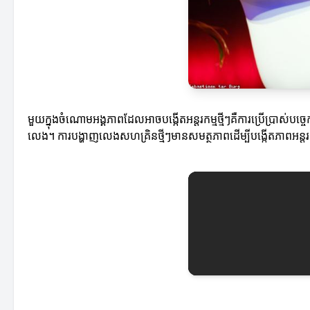
មួយក្នុងចំណោមអង្គភាពដែលអាចបង្កើតអន្តរកម្មថ្មីៗគឺការប្រើប្រាស់បច
លេង។ ការបង្ហាញលេងសហគ្រិនថ្មីៗមានសមត្ថភាពដើម្បីបង្កើតភាពអន្តរ