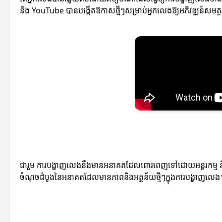
និង YouTube បានបង្កើតឱកាសថ្មីៗសម្រាប់អ្នកលេងឱ្យអភិវឌ្ឍន៍សមត
ជារួម ការបង្ហាញលេងនឹងមានអនាគតដែលពោរពេញទៅដោយអន្តរកម្ម និងបច្ចេកវ
ចំណុចដំបូងនៃអនាគតដែលមានភាពនិងអត្ថន័យថ្មីៗក្នុងការបង្ហាញលេង