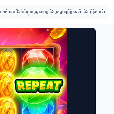
លេង
ចំណេះដឹងអំពីស្លុត
យុទ្ធសាស្ត្រ និងអ្នកឆ្លាត
ព្រឹត្តិការណ៍ និងព្រឹត្តិការណ៍