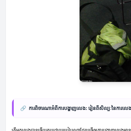
🔗
ការពិចារណាអំពីការបង្ហាញលេង: រៀនពីសិល្បៈនៃការលេ
តើអ្នកលេងបានឆ្លើយតបដោយរបៀបណាដែលធ្វើឲ្យការបង្ហាញលេងមានភាពវិចារ