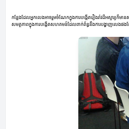
កន្លែងដែលអ្នកលេងអាចរួមចំណែកក្នុងការបង្កើតរឿងរ៉ាវដ៏អស្ចារ្យក៏ម
សមត្ថភាពក្នុងការបង្កើតសហគមន៍ដែលពាក់ព័ន្ធនឹងការបង្ហាញលេងផងដ