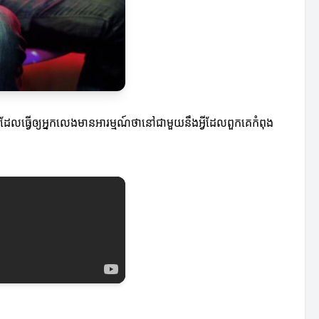
៍មួយដែលធ្វើឲ្យអ្នកលេងមានអារម្មណ៍ថានៅជាមួយនឹងអ្វីដែលពួកគេកំពុង