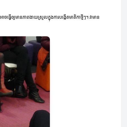
ធ្វើឲ្យមានភាពងាយស្រួលក្នុងការបង្កើតមាតិកាថ្មីៗ។ វាមាន