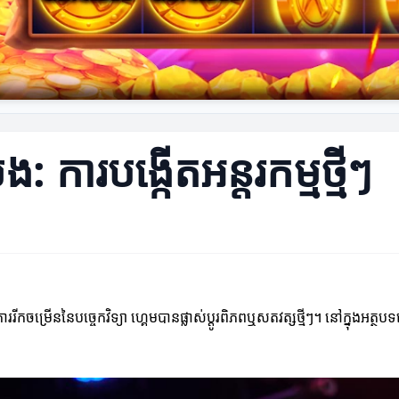
ការបង្កើតអន្តរកម្មថ្មីៗ
រីកចម្រើននៃបច្ចេកវិទ្យា ហ្គេមបានផ្លាស់ប្តូរពិភពឬសតវត្សថ្មីៗ។ នៅក្នុងអត្