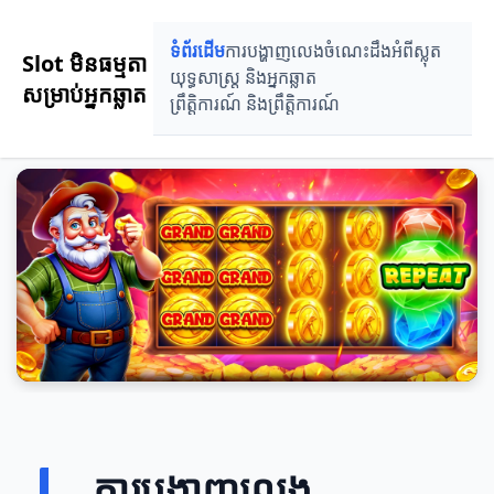
ទំព័រដើម
ការបង្ហាញលេង
ចំណេះដឹងអំពីស្លុត
Slot មិនធម្មតា
យុទ្ធសាស្ត្រ និងអ្នកឆ្លាត
សម្រាប់អ្នកឆ្លាត
ព្រឹត្តិការណ៍ និងព្រឹត្តិការណ៍
ការបង្ហាញលេង