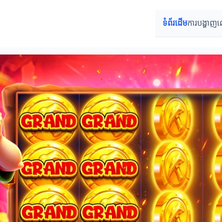
ទំព័រដើម
ការបង្ហាញ