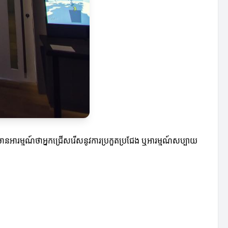
មានអារម្មណ៍ថាអ្នកជ្រើសរើសនូវការប្រកួតប្រជែង ឬអារម្មណ៍សប្បាយ