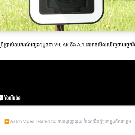
ើប្រាស់ឧបករណ៍ផ្សេងៗដូចជា VR, AR និង AI។ គេអាចមើលឃើញថាបច្ចេកវិទ្យា
▶
Watch Video related to: ការបង្ហាញលេង: ចំណេះដឹងថ្មីៗនៅក្នុងពិភពហ្គេម