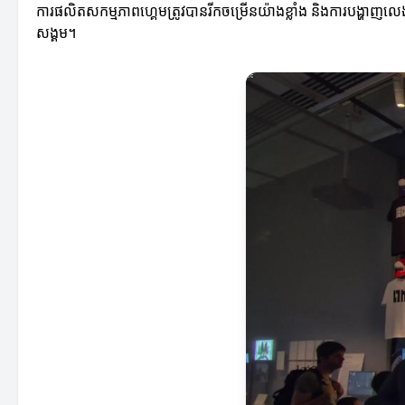
ការផលិតសកម្មភាពហ្គេមត្រូវបានរីកចម្រើនយ៉ាងខ្លាំង និងការបង្ហាញល
សង្គម។