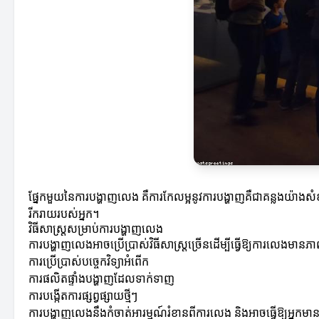
ផ្នែកមួយនៃការបង្ហាញលេង គឺការកែលម្អនូវការបង្ហាញគឺជាគន្លងយ៉ាងសំ
រីករាយរបស់អ្នក។
វិធីសាស្ត្រសម្រាប់ការបង្ហាញលេង
ការបង្ហាញលេងអាចប្រើប្រាស់វិធីសាស្ត្រច្រើនដើម្បីធ្វើឱ្យការលេងមានភ
ការប្រើប្រាស់បច្ចេកវិទ្យាអំពើក
ការផលិតផ្ទាំងបង្ហាញដែលទាក់ទាញ
ការបង្កើតការផ្សព្វផ្សាយថ្មីៗ
ការបង្ហាញលេងនឹងកំចាត់អារម្មណ៍រំខានពីការលេង និងអាចធ្វើឱ្យអ្នកមានអា