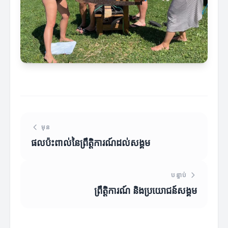
មុន
ផលប៉ះពាល់នៃព្រឹត្តិការណ៍ដល់សង្គម
បន្ទាប់
ព្រឹត្តិការណ៍ និងប្រយោជន៍សង្គម