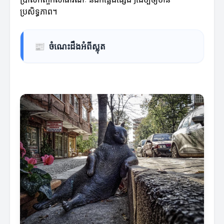
ប្រសិទ្ធភាព។
📰
ចំណេះដឹងអំពីស្លុត