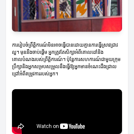
ការរៀបចំព្រឹត្តិការណ៍មិនអាចធ្វើបានដោយគ្មានការធ្វើស្រាវជ្រាវ
ល្អ។ មុននឹងចាប់ផ្តើម អ្នកត្រូវតែសិក្សាអំពីគោលដៅនិង
គោលបំណងរបស់ព្រឹត្តិការណ៍។ ប៉ុន្តែការសហការណ៍ជាមួយក្រុម
ប្រឹក្សានិងអ្នកសម្របសម្រួលនឹងធ្វើឱ្យអ្នកមានចំណេះដឹងជ្រាល
ជ្រៅអំពីតម្រូវការរបស់អ្នក។