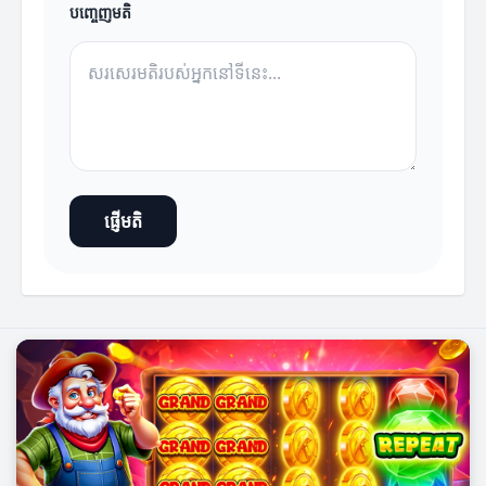
បញ្ចេញមតិ
ផ្ញើមតិ