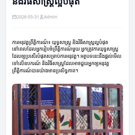
និងវិធីសាស្ត្រ​ល្អបំផុត
2026-05-31
Admin
ការអនុវត្តព្រឹត្តិការណ៍៖ យុទ្ធសាស្ត្រ និងវិធីសាស្ត្រ​ល្អបំផុត
នៅពេលដែលអ្នករៀបចំព្រឹត្តិការណ៍មួយ អ្នកត្រូវការយុទ្ធសាស្ត្រ
ដែលឲ្យប្រសើរបំផុតសម្រាប់ការអនុវត្ត។ អត្ថបទនេះនឹងផ្ដល់មើល
ទៅលើឧបករណ៍ និងវិធីសាស្ត្រដែលអាចជួយអ្នកឲ្យអនុវត្ត
ព្រឹត្តិការណ៍បានយ៉ាងមានប្រសិទ្ធភាព។