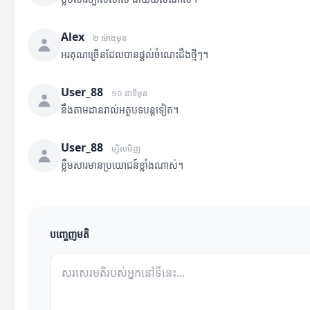
Alex
២ ម៉ោងមុន
អរគុណច្រើនដែលបានផ្តល់ចំណេះដឹងថ្មីៗ។
User_88
១០ នាទីមុន
នឹងតាមដានរាល់អត្ថបទបន្តទៀត។
User_88
ម្សិលមិញ
ខ្លឹមសារមានប្រយោជន៍ខ្លាំងណាស់។
បញ្ចេញមតិ