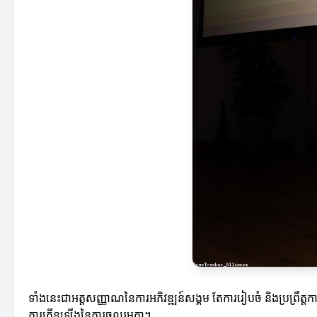
ទាំងនេះជាអត្តសញ្ញាណនៃការអភិវឌ្ឍន៍សង្គម តែការរៀបចំ និងប្រព្រ
ការកើនឡើងនៃការចូលរួមគ្នា។