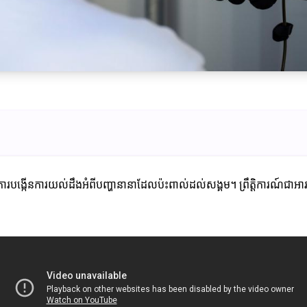
្យមានការបង្កើនការយល់ដឹងអំពីបញ្ហានានាដែលប៉ះពាល់ដល់សង្គម។ ព្រឹត្តិការណ៍ជាអា