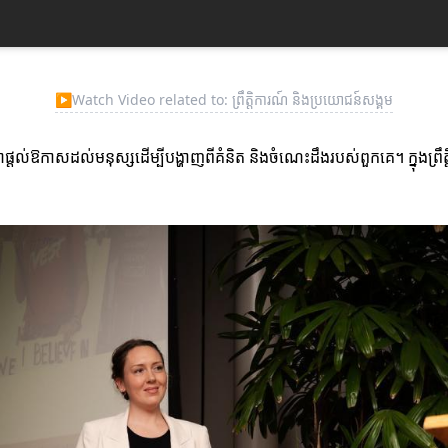
▶
Watch Video related to: ព្រឹត្តិការណ៍ និងប្រយោជន៍សង្គម
។ វាផ្តល់ឱកាសដល់មនុស្សដើម្បីបង្ហាញពីគំនិត និងចំណេះដឹងរបស់ពួកគេ។ ក្នុងព្រឹ