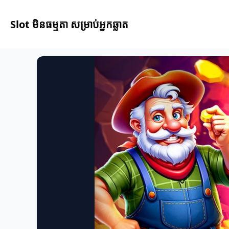
Slot មិនធម្មតា សម្រាប់អ្នកឆ្លាត