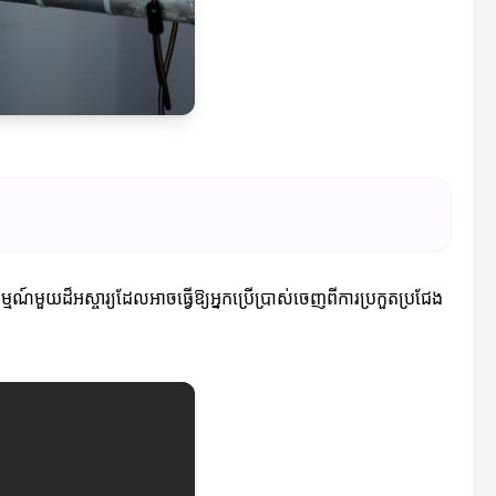
រម្មណ៍មួយដ៏អស្ចារ្យដែលអាចធ្វើឱ្យអ្នកប្រើប្រាស់ចេញពីការប្រកួតប្រជែង