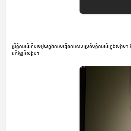
ព្រឹត្តិការណ៍ក៏អាចជួយក្នុងការបង្កើតការសហប្រតិបត្តិការណ៍ក្នុងសង្គម
អភិវឌ្ឍន៍សង្គម។