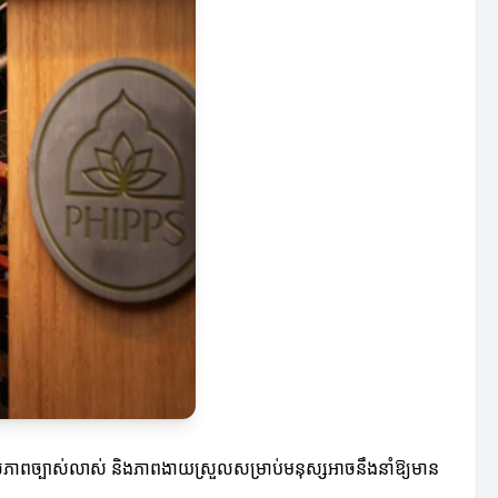
ល់ភាពច្បាស់លាស់ និងភាពងាយស្រួលសម្រាប់មនុស្សអាចនឹងនាំឱ្យមាន