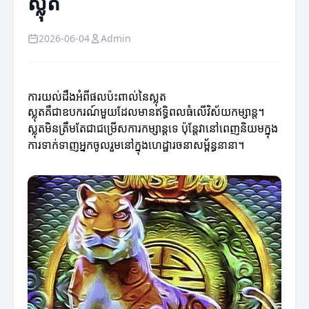
ស្លុត
2026-06-04
Admin
ការយល់ដឹងអំពីផលប៉ះពាល់នៃស្លុត
ស្លុតគឺជាឧបករណ៍មួយដែលមានឥទ្ធិពលធំលើវិស័យកម្សាន្ត។
ស្លុតមិនត្រឹមតែជាជម្រើសការកម្សាន្តទេ ប៉ុន្តែវានៅពេញនិយមក្នុង
ការទាក់ទាញអ្នកចូលរួមនៅក្នុងហេដ្ឋារចនាសម្ព័ន្ធនានា។