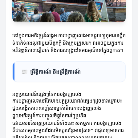
នៅក្នុងការអភិវឌ្ឍន៍សង្គម ការបង្ហាញលេងអាចជួយឲ្យកុមារបង្កើត
ទំនាក់ទំនងល្អជាមួយមិត្តភក្តិ និងក្រុមគ្រួសារ។ វាអាចជួយក្នុងការ
អភិវឌ្ឍន៍ភាពជឿជាក់ និងការសង្គ្រោះនៃអារម្មណ៍នៅក្នុងពួកគេ។
📰
ព្រឹត្តិការណ៍ និងព្រឹត្តិការណ៍
អត្ថប្រយោជន៍ផ្សេងៗនៃការបង្ហាញលេង
ការបង្ហាញលេងនៅតែមានអត្ថប្រយោជន៍ផ្សេងៗដូចខាងក្រោម៖
ជួយបង្កើតភាពសាញ់សារម្នាក់មើលការបង្ហាញលេង
ជួយអភិវឌ្ឍន៍ការបញ្ចូលចិត្តនៃការច្នៃប្រឌិត
ដោយសារតែអត្ថប្រយោជន៍ទាំងនេះ សកម្មភាពការបង្ហាញលេង
គឺជាសកម្មភាពមួយដែលមិនគួរបន្ថែមទៀតទេ។ វាជួយឲ្យមានការ
អភិវឌ្ឍន៍ល្អ និងជួយបង្កើតអត្តសញ្ញាណល្អសម្រាប់កុមារ។