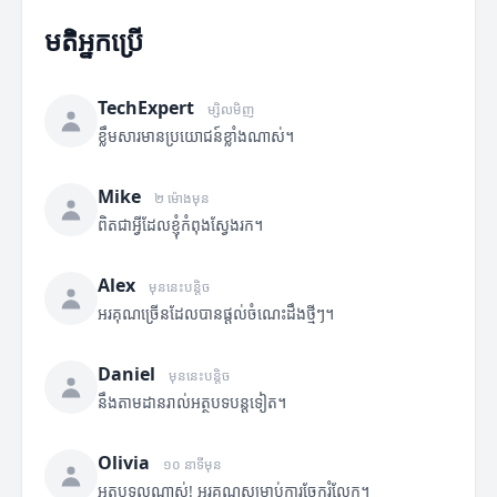
មតិអ្នកប្រើ
TechExpert
ម្សិលមិញ
ខ្លឹមសារមានប្រយោជន៍ខ្លាំងណាស់។
Mike
២ ម៉ោងមុន
ពិតជាអ្វីដែលខ្ញុំកំពុងស្វែងរក។
Alex
មុននេះបន្តិច
អរគុណច្រើនដែលបានផ្តល់ចំណេះដឹងថ្មីៗ។
Daniel
មុននេះបន្តិច
នឹងតាមដានរាល់អត្ថបទបន្តទៀត។
Olivia
១០ នាទីមុន
អត្ថបទល្អណាស់! អរគុណសម្រាប់ការចែករំលែក។