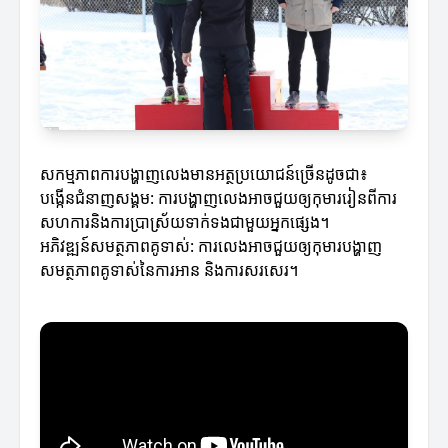
សកម្មភាពការបង្ហាញលេងមានអត្ថប្រយោជន៍ច្រើនដូចជា៖
បង្កើនជំនាញសង្គម: ការបង្ហាញលេងអាចជួយឲ្យកុមាររៀនពីការ
សហការនិងការប្រាស្រ័យទាក់ទងជាមួយអ្នកផ្សេង។
អភិវឌ្ឍន៍សមត្ថភាពគូទាស់: ការលេងអាចជួយឲ្យកុមារបង្ហាញ
សមត្ថភាពគូទាស់នៃការអាន និងការសរសេរ។