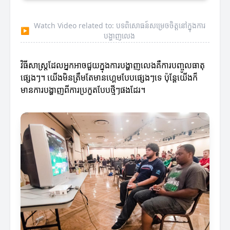
Watch Video related to: បទពិសោធន៍សម្រេចចិត្តនៅក្នុងការ
▶
បង្ហាញលេង
វិធីសាស្ត្រដែលអ្នកអាចជួយក្នុងការបង្ហាញលេងគឺការបញ្ចូលធាតុ
ផ្សេងៗ។ យើងមិនត្រឹមតែមានហ្គេមបែបផ្សេងៗទេ ប៉ុន្តែយើងក៏
មានការបង្ហាញពីការប្រកួតបែបថ្មីៗផងដែរ។