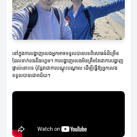
នៅក្នុងការបង្ហាញលេងអ្នកអាចទទួលបានបទពិសោធន៍ដ៏ច្រើន
ដែលទាក់ទងនឹងហ្គេម។ ការបង្ហាញលេងមិនត្រឹមតែជាការបង្ហាញ
ផ្ទាល់នោះទេ ប៉ុន្តែវាជាការបណ្តុះបណ្តាល ដើម្បីធ្វើឱ្យអ្នកលេង
ទទួលបានជោគជ័យ។