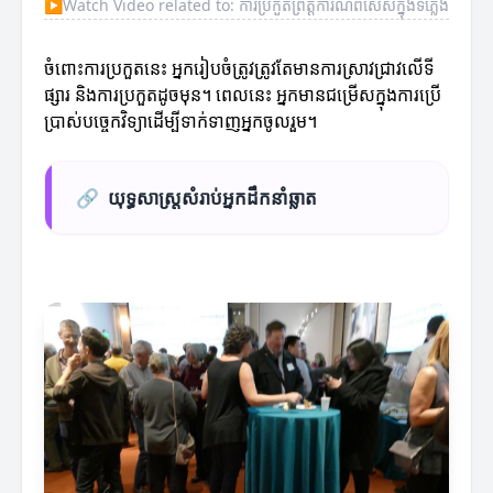
▶
Watch Video related to: ការប្រកួតព្រឹត្តិការណ៍ពិសេសក្នុងទីភ្លើង
ចំពោះការប្រកួតនេះ អ្នករៀបចំត្រូវត្រូវតែមានការស្រាវជ្រាវលើទី
ផ្សារ និងការប្រកួតដូចមុន។ ពេលនេះ អ្នកមានជម្រើសក្នុងការប្រើ
ប្រាស់បច្ចេកវិទ្យាដើម្បីទាក់ទាញអ្នកចូលរួម។
🔗
យុទ្ធសាស្ត្រសំរាប់អ្នកដឹកនាំឆ្លាត