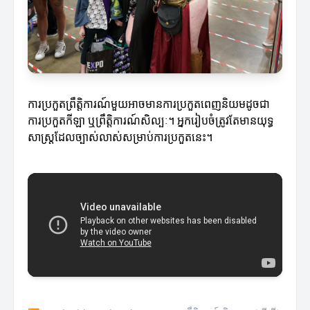
ការប្រកួតព្រឹត្តិការណ៍មួយអាចមានការប្រកួតពេញនិយមដូចជា
ការប្រកួតកីឡា ឬព្រឹត្តិការណ៍សិល្បៈ។ អ្នករៀបចំត្រូវតែមានយុទ្ធ
សាស្ត្រដែលច្បាស់លាស់សម្រាប់ការប្រកួតនេះ។