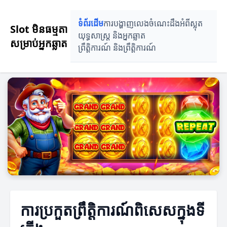
ទំព័រដើម
ការបង្ហាញលេង
ចំណេះដឹងអំពីស្លុត
Slot មិនធម្មតា
យុទ្ធសាស្ត្រ និងអ្នកឆ្លាត
សម្រាប់អ្នកឆ្លាត
ព្រឹត្តិការណ៍ និងព្រឹត្តិការណ៍
ការប្រកួតព្រឹត្តិការណ៍ពិសេសក្នុងទី