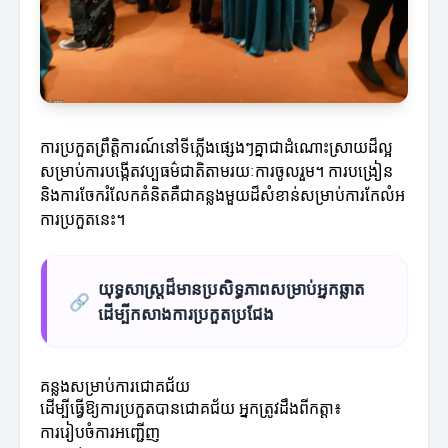
ការប្រកួតព្រឹត្តិការណ៍នៅទីភ្លើងផ្សេងៗគ្នាជាដំណោះស្រាយដ៏ល្អ
សម្រាប់ការបង្កើតវប្បធម៌ជាតិតាមរយៈការចូលរួម។ ការបង្រៀន
និងការចែករំលែកគំនិតគឺជាគន្លងមួយដ៏សំខាន់សម្រាប់ការកែលំអ
ការប្រកួតនេះ។
យុទ្ធសាស្ត្រ​ដ៏មាន​ប្រសិទ្ធភាពសម្រាប់អ្នកឆ្លាត
🔗
ដើម្បីកសាងការប្រកួតប្រជែង
គន្លងសម្រាប់ការជោគជ័យ
ដើម្បីធ្វើឱ្យការប្រកួតបានជោគជ័យ អ្នកត្រូវដឹងពីកត្តា៖
ការរៀបចំការអញ្ជើញ