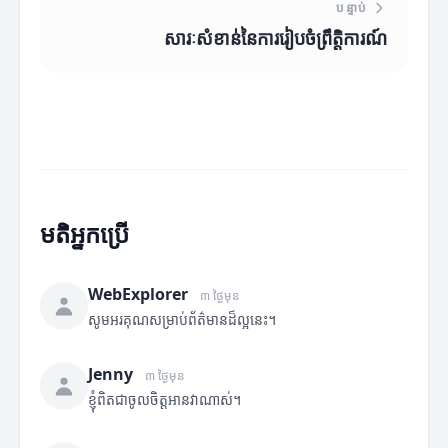
បន្ទាប់
សារៈសំខាន់នៃការរៀបចំព្រឹត្តិការណ៍
មតិអ្នកប្រើ
WebExplorer
៣ ថ្ងៃមុន
សូមអរគុណសម្រាប់ព័ត៌មានដ៏ល្អនេះ។
Jenny
៣ ថ្ងៃមុន
ខ្ញុំពិតជាចូលចិត្តអានវាណាស់។