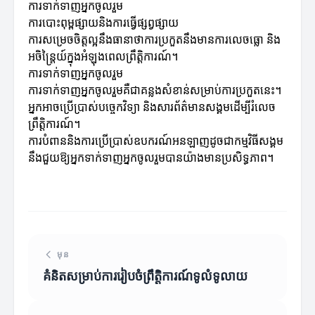
ការទាក់ទាញអ្នកចូលរួម
ការបោះពុម្ពផ្សាយនិងការធ្វើផ្សព្វផ្សាយ
ការសម្រេចចិត្តល្អនឹងធានាថាការប្រកួតនឹងមានការលេចធ្លោ និង
អចិន្ត្រៃយ៍ក្នុងអំឡុងពេលព្រឹត្តិការណ៍។
ការទាក់ទាញអ្នកចូលរួម
ការទាក់ទាញអ្នកចូលរួមគឺជាគន្លងសំខាន់សម្រាប់ការប្រកួតនេះ។
អ្នកអាចប្រើប្រាស់បច្ចេកវិទ្យា និងសារព័ត៌មានសង្គមដើម្បីរំលេច
ព្រឹត្តិការណ៍។
ការបំពាននិងការប្រើប្រាស់ឧបករណ៍អនឡាញដូចជាកម្មវិធីសង្គម
នឹងជួយឱ្យអ្នកទាក់ទាញអ្នកចូលរួមបានយ៉ាងមានប្រសិទ្ធភាព។
មុន
គំនិតសម្រាប់ការរៀបចំព្រឹត្តិការណ៍ទូលំទូលាយ