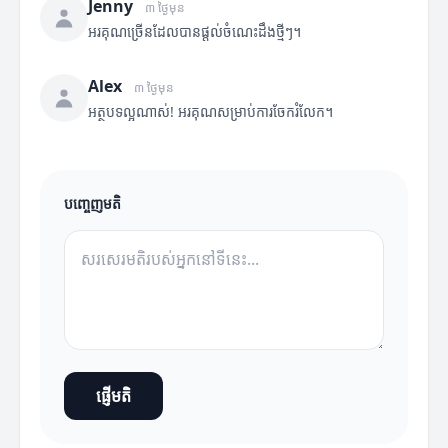
Jenny
៣ ថ្ងៃមុន
អរគុណច្រើនដែលបានផ្តល់ចំណេះដឹងថ្មីៗ។
Alex
៣ ថ្ងៃមុន
អត្ថបទល្អណាស់! អរគុណសម្រាប់ការចែករំលែក។
បញ្ចេញមតិ
ផ្ញើមតិ