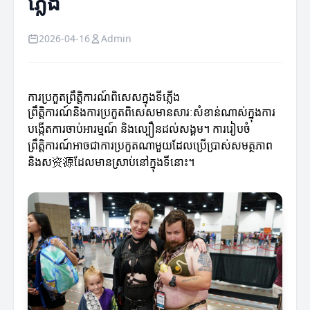
ភ្លើង
2026-04-16
Admin
ការប្រកួតព្រឹត្តិការណ៍ពិសេសក្នុងទីភ្លើង
ព្រឹត្តិការណ៍និងការប្រកួតពិសេសមានសារៈសំខាន់ណាស់ក្នុងការ
បង្កើតការចាប់អារម្មណ៍ និងល្បឿនដល់សង្គម។ ការរៀបចំ
ព្រឹត្តិការណ៍អាចជាការប្រកួតណាមួយដែលប្រើប្រាស់សមត្ថភាព
និងស资源ដែលមានស្រាប់នៅក្នុងទីនោះ។